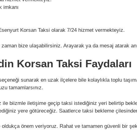
k imkanı
ç Esenyurt Korsan Taksi olarak 7/24 hizmet vermekteyiz.
aman bize ulaşabilirsiniz. Arayarak ya da mesaj atarak anın
in Korsan Taksi Faydaları
 seçeneği sunarak en uzak ilçelere bile kolaylıkla toplu taşı
nuzu tamamlarsınız.
le biizmle iletişime geçip taksi istediğiniz yeri belirtip be
istediğiniz yere götüreceğiz. Saatlerce taksi bekleme çilesind
e oldukça önem veriyoruz. Rahat ve tamamen güvenli bir şeki