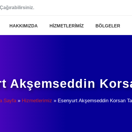
Çağırabilirsiniz.
HAKKIMIZDA
HIZMETLERIMIZ
BÖLGELER
t Akşemseddin Kors
a Sayfa
»
Hizmetlerimiz
»
Esenyurt Akşemseddin Korsan Ta