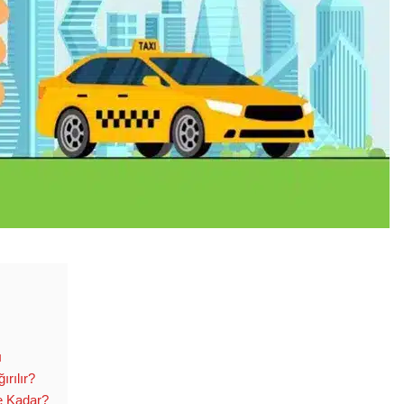
ı
rılır?
e Kadar?